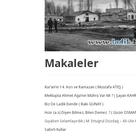
Ladik Foto Galeri
Makaleler
Kur’an’ın 14. Asrı ve Ramazan ( Mustafa ATEŞ )
Mektupta Ahmet Ağa’nın Mührü Var Mı ? ( Şayan KAH
Biz De Ladik Evinde ( Baki GÜNAY )
Hızır (a.s) Diyen Bilmez, Bilen Demez .? ( Güzin OSMA
Gıyaben Selamlaşırdık ( M. Ertuğrul Düzdağ – Ali Ulvi Ku
Sabırlı Kullar