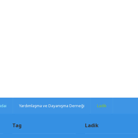
üdai
Yardımlaşma ve Dayanışma Derneği
Ladik
Tag
Ladik