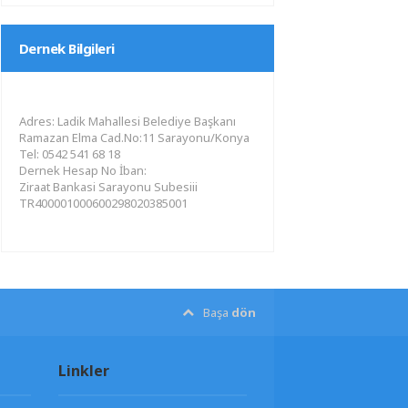
Dernek Bilgileri
Adres: Ladik Mahallesi Belediye Başkanı
Ramazan Elma Cad.No:11 Sarayonu/Konya
Tel: 0542 541 68 18
Dernek Hesap No İban:
Ziraat Bankasi Sarayonu Subesiii
TR400001000600298020385001
Başa
dön
Linkler