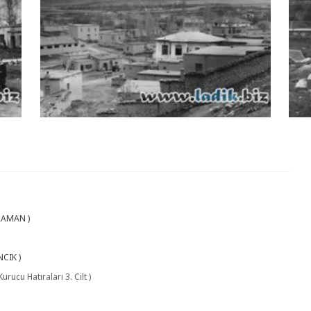
Ladik Foto Galeri
RAMAN )
NCIK )
rucu Hatıraları 3. Cilt )