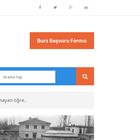
Burs Başvuru Formu
mayan öğre..
b
Burs Başvuru Formu