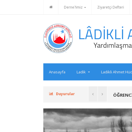
Derne?imiz
Ziyaretçi Defteri
Anasayfa
Ladik
Ladikli Ahmet Hüd
Derneğimiz Ladikli ihtiyaç sahibi öğr..
Duyurular
..
ÖĞRENCİ