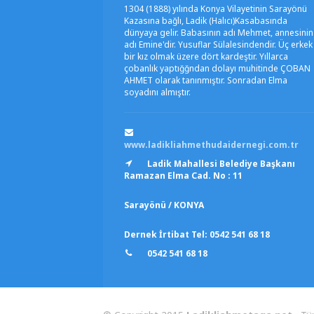
1304 (1888) yılında Konya Vilayetinin Sarayönü
Kazasına bağlı, Ladik (Halıcı)Kasabasında
dünyaya gelir. Babasının adı Mehmet, annesinin
adı Emine'dir. Yusuflar Sülalesindendir. Üç erkek
bir kız olmak üzere dört kardeştir. Yıllarca
çobanlık yaptığğndan dolayı muhitinde ÇOBAN
AHMET olarak tanınmıştır. Sonradan Elma
soyadını almıştır.
www.ladikliahmethudaidernegi.com.tr
Ladik Mahallesi Belediye Başkanı
Ramazan Elma Cad. No : 11
Sarayönü / KONYA
Dernek İrtibat Tel: 0542 541 68 18
0542 541 68 18