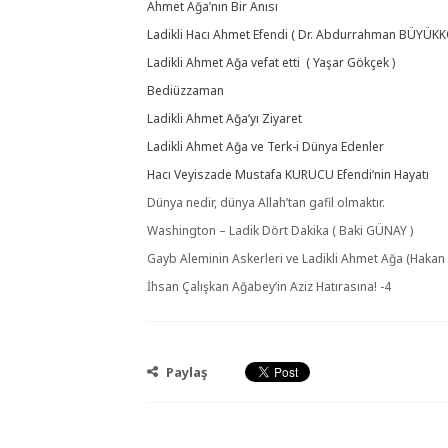
Ahmet Ağa’nın Bir Anısı
Ladikli Hacı Ahmet Efendi ( Dr. Abdurrahman BÜYÜK
Ladikli Ahmet Ağa vefat etti ( Yaşar Gökçek )
Bediüzzaman
Ladikli Ahmet Ağa’yı Ziyaret
Ladikli Ahmet Ağa ve Terk-i Dünya Edenler
Hacı Veyiszade Mustafa KURUCU Efendi’nin Hayatı
Dünya nedir, dünya Allah’tan gafil olmaktır.
Washington – Ladik Dört Dakika ( Baki GÜNAY )
Gayb Aleminin Askerleri ve Ladikli Ahmet Ağa (Hakan 
İhsan Çalışkan Ağabey’in Aziz Hatırasına! -4
Paylaş