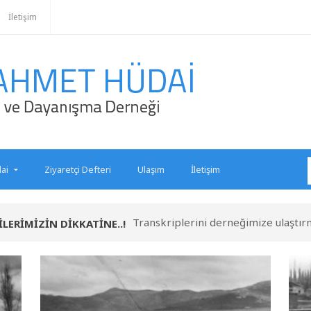
İletişim
ai
Ziyaretçi Defteri
Ulaşım
İletişim
Transkriplerini derneğimize ulaştır
LERİMİZİN DİKKATİNE..!